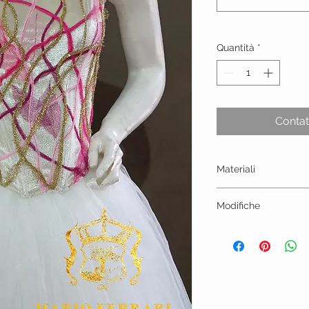
Quantità
*
Contat
Materiali
Acetato, Poliammide
Modifiche
Contattateci per veri
modifiche al modello