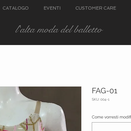
CATALOGO
EVENTI
CUSTOMER CARE
l'alta moda del balletto
FAG-01
SKU: 004-1
Come vorresti modific