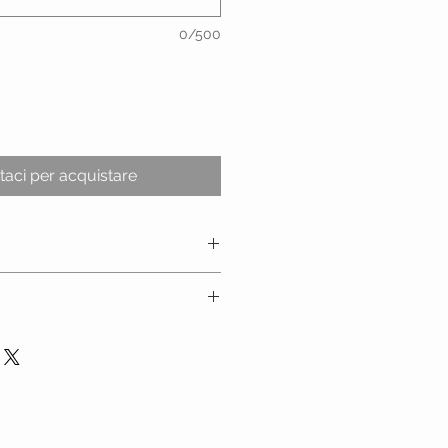
0/500
taci per acquistare
, Elastam
ficare la possibilità di apportare
 di base, e a quale costi