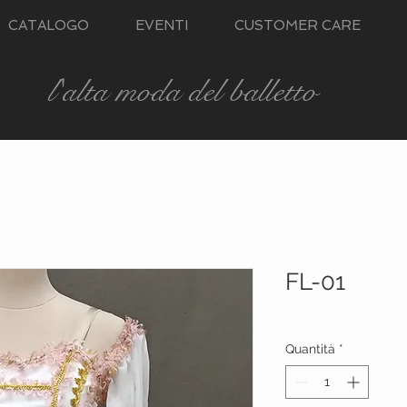
CATALOGO
EVENTI
CUSTOMER CARE
l'alta moda del balletto
FL-01
Quantità
*