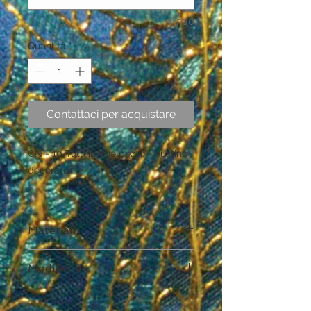
0/500
Quantità
*
Contattaci per acquistare
CN - 10 Tutù in due pezzi: - bustino
decorato
Materiali
Acetato, Poliammide, Elastam
Modifiche
Contattateci per verificare la
possibilità di apportare modifiche al