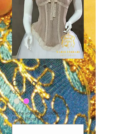
SKU: 018-1-2
CN-10
Opzione 1
*
Come vorresti modificare il tuo
tutue? (facoltativo)