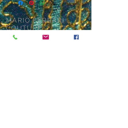
modello di base, e a quale costi
MARIO FERRARI
COUTURE
CUSTOMER CARE
Privacy policy >
Spedizione merci >
Condizione dei resi >
Contatti >
La nostra ditta >
VISITA IL NOSTRO SHOW-ROOM
via pian di botine 16
06019 Umbertide (PG)
Italia